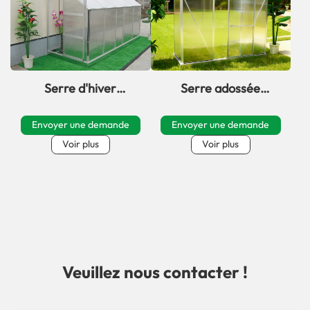
Serre d'hiver
Serre adossée
profonde série LP
classique moyenne
avec porte
série LSW pour jardin
Envoyer une demande
Envoyer une demande
coulissante pour
Voir plus
Voir plus
terrasse
Veuillez nous contacter !