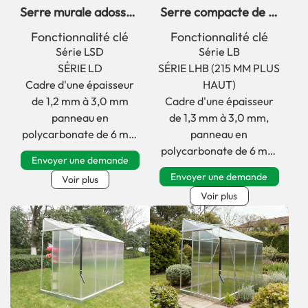
Serre murale adossée
Serre compacte de la
en verre de petite
série LB contre un
Fonctionnalité clé
Fonctionnalité clé
taille série LSD
mur pour les petits
Série LSD
Série LB
espaces extérieurs
SÉRIE LD
SÉRIE LHB (215 MM PLUS
Cadre d'une épaisseur
HAUT)
de 1,2 mm à 3,0 mm
Cadre d'une épaisseur
panneau en
de 1,3 mm à 3,0 mm,
polycarbonate de 6 mm
panneau en
d'épaisseur
polycarbonate de 6 mm
Envoyer une demande
d'épaisseur
Envoyer une demande
Voir plus
Voir plus