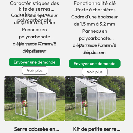
adossées en
en polycarbonate et
Caractéristiques des
Fonctionnalité clé
polycarbonate pour
verre série HGLB
kits de serres
-Porte à charnières
adossées en
Cadre d'une épaisseur
hiver profond de la
Cadre d'une épaisseur
polycarbonate
de 1,5 mm à 3,2 mm
de 1,5 mm à 3,2 mm
série HGLA
Panneau en
Panneau en
polycarbonate
polycarbonate
d'épaisseur 10 mm/8
Verre de 4 mm
d'épaisseur 10 mm/8
Verre de 4 mm
d'épaisseur
mm/6 mm
d'épaisseur
mm/6 mm
Envoyer une demande
Envoyer une demande
Voir plus
Voir plus
Serre adossée en
Kit de petite serre