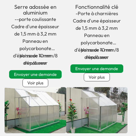
aluminium série GLA
GLB Series avec
Serre adossée en
Fonctionnalité clé
avec vitrage
fenêtre pour terrasse
aluminium
-Porte à charnières
--porte coulissante
Cadre d'une épaisseur
Cadre d'une épaisseur
de 1,5 mm à 3,2 mm
de 1,5 mm à 3,2 mm
Panneau en
Panneau en
polycarbonate
polycarbonate
d'épaisseur 10 mm/8
Verre de 4 mm
d'épaisseur 10 mm/8
Verre de 4 mm
d'épaisseur
mm/6 mm
d'épaisseur
mm/6 mm
Envoyer une demande
Envoyer une demande
Voir plus
Voir plus