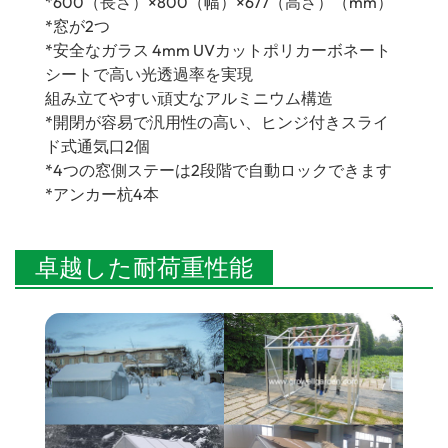
*600（長さ）×800（幅）×677（高さ）（mm）
*窓が2つ
*安全なガラス 4mm UVカットポリカーボネート
シートで高い光透過率を実現
組み立てやすい頑丈なアルミニウム構造
*開閉が容易で汎用性の高い、ヒンジ付きスライ
ド式通気口2個
*4つの窓側ステーは2段階で自動ロックできます
*アンカー杭4本
卓越した耐荷重性能