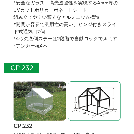
*安全なガラス：高光透過性を実現する4mm厚の
UVカットポリカーボネートシート
組み立てやすい頑丈なアルミニウム構造
*開閉が容易で汎用性の高い、ヒンジ付きスライ
ド式通気口2個
*4つの窓側ステーは2段階で自動ロックできます
*アンカー杭4本
CP 232
CP 232