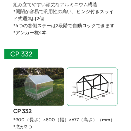
組み立てやすい頑丈なアルミニウム構造
*開閉が容易で汎用性の高い、ヒンジ付きスライ
ド式通気口2個
*4つの窓側ステーは2段階で自動ロックできます
*アンカー杭4本
CP 332
CP 332
*900（長さ）×800（幅）×677（高さ）（mm）
*窓が2つ