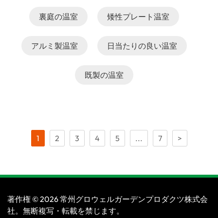
裏庭の温室
矮性プレート温室
アルミ製温室
日当たりの良い温室
既製の温室
1
2
3
4
5
...
7
>
著作権 © 2026 常州グロウェルガーデンプロダクツ株式会
社。無断複写・転載を禁じます。