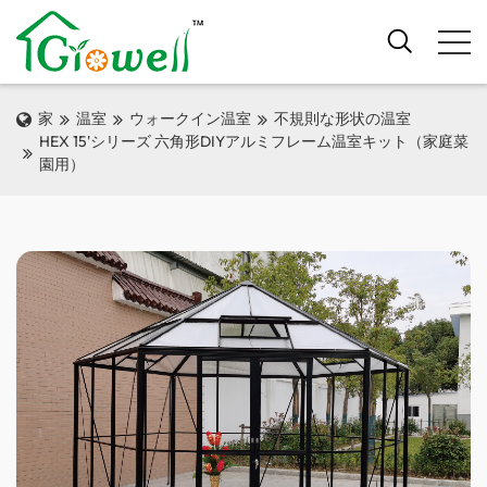
家
温室
ウォークイン温室
不規則な形状の温室
HEX 15'シリーズ 六角形DIYアルミフレーム温室キット（家庭菜
園用）