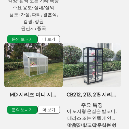
색상: 흰색 또는 기타 색상
주요 용도: 실내/실외
용도: 가정, 파티, 결혼식,
캠핑, 정원
원산지: 중국
문의 보내기
더 보기
MD 시리즈 미니 시티
CB212, 213, 215 시리즈
온실 키트 (분재 및 식
소형 공간용 도시형 온
주요 특징
물 파종용)
실
문의 보내기
더 보기
이 도시형 온실은 발코니,
테라스 또는 안뜰에 안성
이 멋진 발코니 온실만 있
맞춤입니다. 알루미늄 선