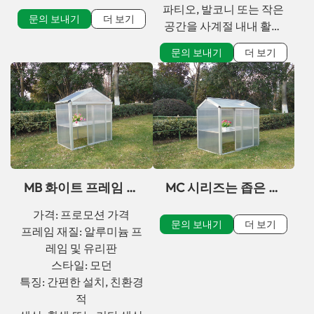
늄 야외 온실 (뒷마당
미늄 온실 (파티오용)
파티오, 발코니 또는 작은
용)
문의 보내기
더 보기
공간을 사계절 내내 활기
넘치는 정원으로 바꿔보
문의 보내기
더 보기
세요. 미니 알루미늄 온실
은 컴팩트하고 우아한 디
자인과 전문가급 식물 보
호 기능을 결합했습니다.
계절에 상관없이 허브, 묘
목, 소중한 식물들이 번성
할 수 있는 최적의 미기후
를 제공합니다.
MB 화이트 프레임 유
MC 시리즈는 좁은 공
리 미니 온실 (실내/실
간에 적합한 저렴한 미
가격: 프로모션 가격
외 사용 가능)
니 도시형 온실입니다.
문의 보내기
더 보기
프레임 재질: 알루미늄 프
레임 및 유리판
스타일: 모던
특징: 간편한 설치, 친환경
적