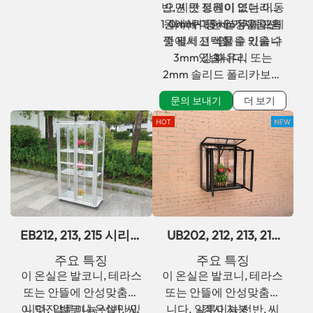
반, 씨앗 트레이 또는 이동
으면 큰 정원이 없더라도
1.0mm~1.5mm 두께 프레
원예에 대한 열정을 마음
식 바퀴 등 세 가지 옵션
껏 펼치고 식물을 키울 수
중에서 선택할 수 있습니
임
3mm 강화 유리 또는
있습니다.
다.
2mm 솔리드 폴리카보네
이트 패널
문의 보내기
더 보기
EB212, 213, 215 시리즈
UB202, 212, 213, 215
발코니/테라스/안뜰
시리즈 도심형 경사 지
주요 특징
주요 특징
온실
붕 온실
이 온실은 발코니, 테라스
이 온실은 발코니, 테라스
또는 안뜰에 안성맞춤입
또는 안뜰에 안성맞춤입
이 멋진 발코니 온실만 있
니다. 알루미늄 선반, 씨
니다. 알루미늄 선반, 씨
-경사 지붕