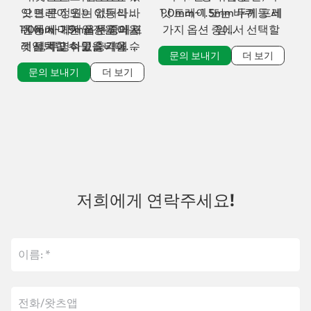
앗 트레이 또는 이동식 바
으면 큰 정원이 없더라도
1.0mm~1.5mm 두께 프레
앗 트레이 또는 바퀴 등 세
1.0mm~1.5mm 두께의 프
퀴 등 세 가지 옵션 중에서
원예에 대한 열정을 마음
가지 옵션 중에서 선택할
임
레임, 투명하고 충격에 강
껏 펼치고 식물을 키울 수
선택할 수 있습니다.
수 있습니다. 이 멋진 발코
3mm 강화 유리 또는
문의 보내기
더 보기
한 견고한 폴리카보네이
있습니다.
니 온실을 이용하면 넓은
1.5mm 솔리드 폴리카보
문의 보내기
더 보기
트 패널
정원이 없더라도 원예 취
네이트 패널
미를 마음껏 즐길 수 있습
니다.
저희에게 연락주세요!