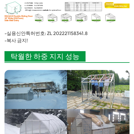
-실용신안특허번호: ZL 202221158341.8
-복사 금지!
탁월한 하중 지지 성능