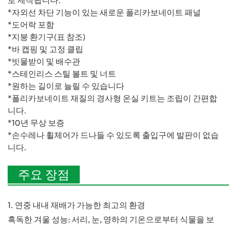
로 제작됩니다.
*자외선 차단 기능이 있는 새로운 폴리카보네이트 패널
*도어락 포함
*지붕 환기구(표 참조)
*바 캡핑 및 고정 클립
*빗물받이 및 배수관
*스테인리스 스틸 볼트 및 너트
*원하는 길이로 늘릴 수 있습니다
*폴리카보네이트 재질의 경사형 온실 키트는 조립이 간편합
니다.
*10년 무상 보증
*손수레나 휠체어가 드나들 수 있도록 출입구에 발판이 없습
니다.
주요 장점
1. 연중 내내 재배가 가능한 최고의 환경
혹독한 겨울 성능: 서리, 눈, 영하의 기온으로부터 식물을 보