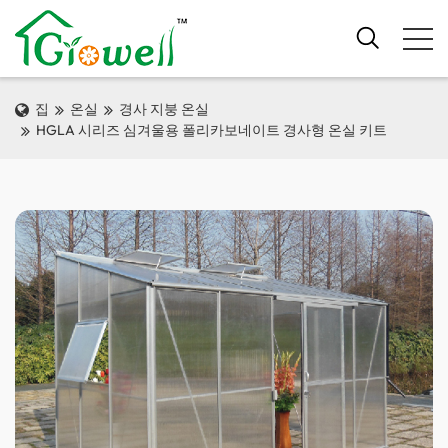
집
온실
경사 지붕 온실
HGLA 시리즈 심겨울용 폴리카보네이트 경사형 온실 키트