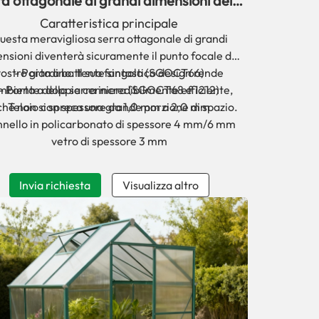
a ottagonale di grandi dimensioni della
serie SGOCT 66, 68 e 1212.
Caratteristica principale
uesta meravigliosa serra ottagonale di grandi
nsioni diventerà sicuramente il punto focale del
ostro giardino. Il suo fantastico design rende
- Porta a battente singola (SGOCT66)
ambiente della serra incredibilmente efficiente,
- Porta a doppia cerniera (SGOCT68 e 1212)
ché non si spreca una grande porzione di spazio.
Telaio con spessore da 1,0 mm a 2,0 mm
nello in policarbonato di spessore 4 mm/6 mm
vetro di spessore 3 mm
Invia richiesta
Visualizza altro