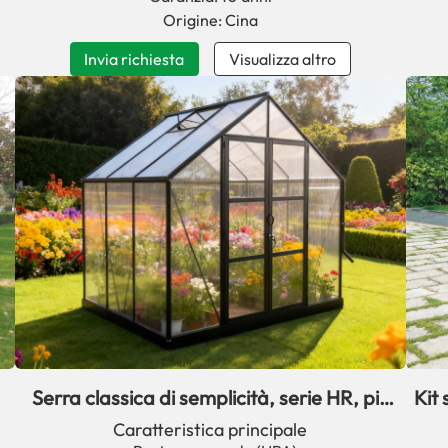
Origine: Cina
Invia richiesta
Visualizza altro
Serra classica di semplicità, serie HR, più
Kit 
venduta
Caratteristica principale