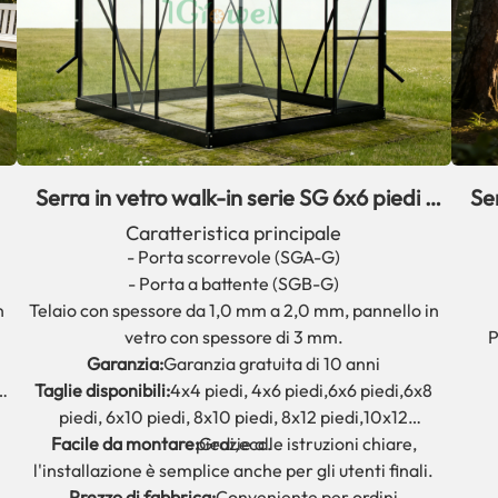
Serra in vetro walk-in serie SG 6x6 piedi |
Ser
a
6x8 piedi per giardino
Caratteristica principale
- Porta scorrevole (SGA-G)
- Porta a battente (SGB-G)
Telaio con spessore da 1,0 mm a 2,0 mm, pannello in
n
vetro con spessore di 3 mm.
P
Garanzia:
Garanzia gratuita di 10 anni
Taglie disponibili:
4x4 piedi, 4x6 piedi,
6x6 piedi,
6x8
piedi, 6x10 piedi, 8x10 piedi, 8x12 piedi,
10x12
Facile da montare:
piedi,
Grazie alle istruzioni chiare,
ecc.
l'installazione è semplice anche per gli utenti finali.
Prezzo di fabbrica:
Conveniente per ordini