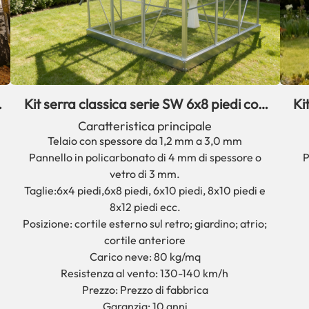
Kit serra classica serie SW 6x8 piedi con
Ki
struttura in alluminio e vetro
Caratteristica principale
Telaio con spessore da 1,2 mm a 3,0 mm
Pannello in policarbonato di 4 mm di spessore o
P
vetro di 3 mm.
Taglie:
6x4 piedi,
6x8 piedi, 6x10 piedi, 8x10 piedi e
8x12 piedi ecc.
Posizione: cortile esterno sul retro; giardino; atrio;
cortile anteriore
Carico neve: 80 kg/mq
Resistenza al vento: 130-140 km/h
Prezzo: Prezzo di fabbrica
Garanzia: 10 anni