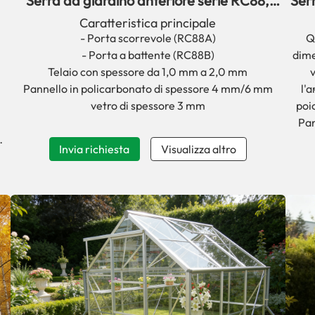
Serra da giardino anteriore serie RC88,
Serr
facile da assemblare, in vendita.
Caratteristica principale
- Porta scorrevole (RC88A)
Q
- Porta a battente (RC88B)
dime
Telaio con spessore da 1,0 mm a 2,0 mm
v
Pannello in policarbonato di spessore 4 mm/6 mm
l'
vetro di spessore 3 mm
poi
Pan
Invia richiesta
Visualizza altro