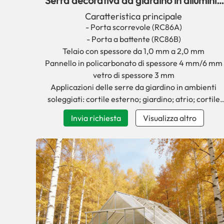
Serra decorativa da giardino in alluminio
serie RC86
Caratteristica principale
- Porta scorrevole (RC86A)
- Porta a battente (RC86B)
Telaio con spessore da 1,0 mm a 2,0 mm
Pannello in policarbonato di spessore 4 mm/6 mm
vetro di spessore 3 mm
Applicazioni delle serre da giardino in ambienti
soleggiati: cortile esterno; giardino; atrio; cortile
anteriore
Invia richiesta
Visualizza altro