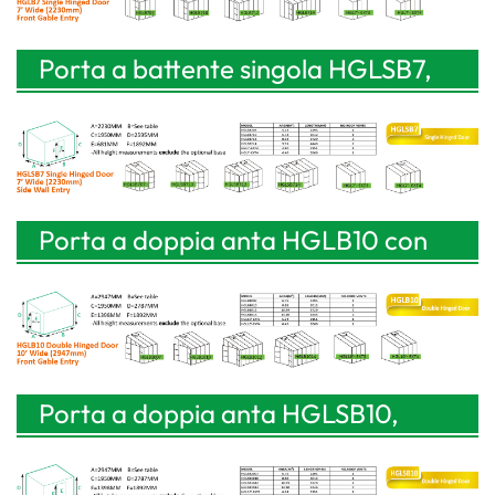
Porta a battente singola HGLSB7,
larghezza 7' (2230 mm), ingresso a
parete laterale
Porta a doppia anta HGLB10 con
apertura a timpano, larghezza
2947 mm (10'').
Porta a doppia anta HGLSB10,
larghezza 2947 mm (10 piedi),