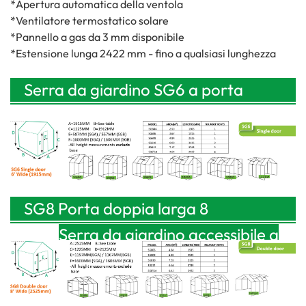
*Apertura automatica della ventola
*Ventilatore termostatico solare
*Pannello a gas da 3 mm disponibile
*Estensione lunga 2422 mm - fino a qualsiasi lunghezza
Serra da giardino SG6 a porta
singola, larga 1915 mm (6 piedi).
SG8 Porta doppia larga 8
piedi
Serra da giardino accessibile a
piedi
(2525 mm)