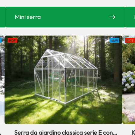
Mini serra
Serra da giardino classica serie E con
K