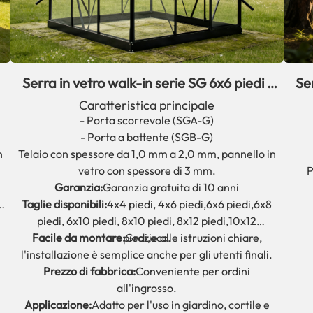
Serra in vetro walk-in serie SG 6x6 piedi |
Ser
a
6x8 piedi per giardino
Caratteristica principale
- Porta scorrevole (SGA-G)
- Porta a battente (SGB-G)
Telaio con spessore da 1,0 mm a 2,0 mm, pannello in
n
vetro con spessore di 3 mm.
P
Garanzia:
Garanzia gratuita di 10 anni
Taglie disponibili:
4x4 piedi, 4x6 piedi,
6x6 piedi,
6x8
piedi, 6x10 piedi, 8x10 piedi, 8x12 piedi,
10x12
Facile da montare:
piedi,
Grazie alle istruzioni chiare,
ecc.
l'installazione è semplice anche per gli utenti finali.
Prezzo di fabbrica:
Conveniente per ordini
all'ingrosso.
Applicazione:
Adatto per l'uso in giardino, cortile e