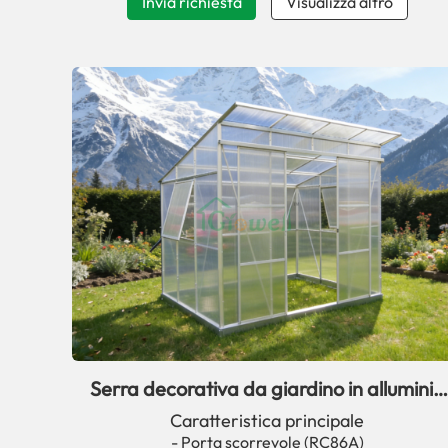
Invia richiesta
Visualizza altro
Serra decorativa da giardino in alluminio
serie RC86
Caratteristica principale
- Porta scorrevole (RC86A)