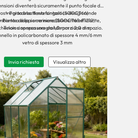
nsioni diventerà sicuramente il punto focale del
ostro giardino. Il suo fantastico design rende
- Porta a battente singola (SGOCT66)
ambiente della serra incredibilmente efficiente,
- Porta a doppia cerniera (SGOCT68 e 1212)
ché non si spreca una grande porzione di spazio.
Telaio con spessore da 1,0 mm a 2,0 mm
nello in policarbonato di spessore 4 mm/6 mm
vetro di spessore 3 mm
Invia richiesta
Visualizza altro