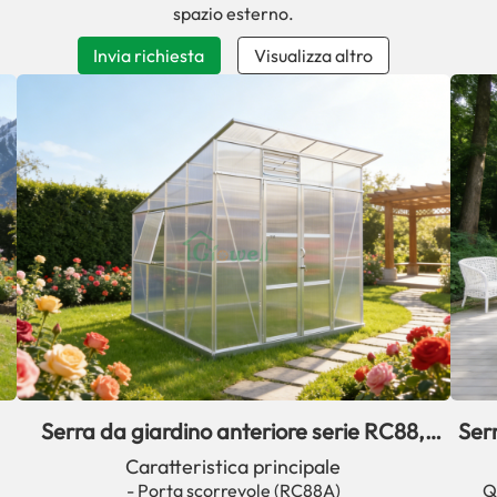
spazio esterno.
Invia richiesta
Visualizza altro
Serra da giardino anteriore serie RC88,
Serr
facile da assemblare, in vendita.
Caratteristica principale
- Porta scorrevole (RC88A)
Q