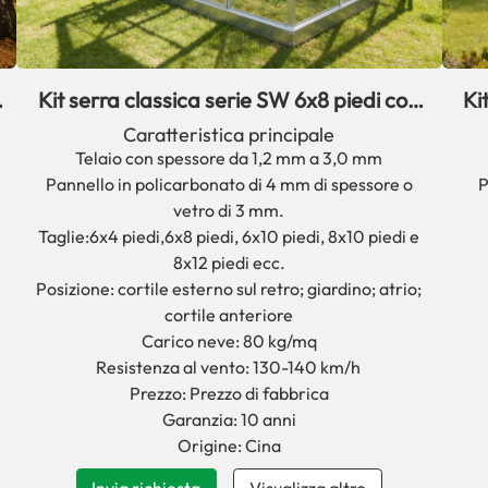
Kit serra classica serie SW 6x8 piedi con
Ki
struttura in alluminio e vetro
Caratteristica principale
Telaio con spessore da 1,2 mm a 3,0 mm
Pannello in policarbonato di 4 mm di spessore o
P
vetro di 3 mm.
Taglie:
6x4 piedi,
6x8 piedi, 6x10 piedi, 8x10 piedi e
8x12 piedi ecc.
Posizione: cortile esterno sul retro; giardino; atrio;
cortile anteriore
Carico neve: 80 kg/mq
Resistenza al vento: 130-140 km/h
Prezzo: Prezzo di fabbrica
Garanzia: 10 anni
Origine: Cina
Invia richiesta
Visualizza altro