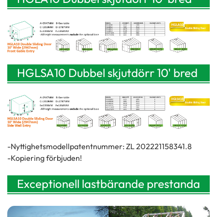
(2947 mm) Gavelingång framtill
HGLSA10 Dubbel skjutdörr 10' bred
(2947 mm) sidoväggsingång
-Nyttighetsmodellpatentnummer: ZL 202221158341.8
-Kopiering förbjuden!
Exceptionell lastbärande prestanda