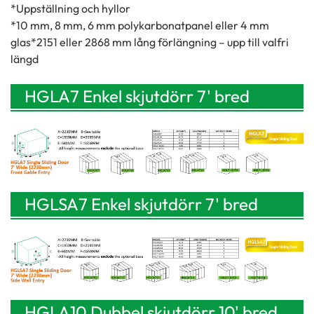
*Uppställning och hyllor
*10 mm, 8 mm, 6 mm polykarbonatpanel eller 4 mm
glas*2151 eller 2868 mm lång förlängning – upp till valfri
längd
HGLA7 Enkel skjutdörr 7' bred
(2230 mm) Gavelingång framtill
HGLSA7 Enkel skjutdörr 7' bred
(2230 mm) sidoväggsingång
HGLA10 Dubbel skjutdörr 10' bred