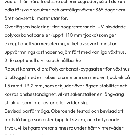
växter från hård frost, snö och minusgrader, så att du kan
odla färska produkter och ömtåliga växter 365 dagar om
året, oavsett klimatet utanför.
Överlägsen isolering: Har högpresterande, UV-skyddade
polykarbonatpaneler (upp till 10 mm tjocka) som ger
exceptionell värmeisolering, vilket avsevärt minskar
uppvärmningskostnaderna jämfört med vanliga växthus.
2. Exceptionell styrka och hållbarhet
Robust konstruktion: Polykarbonat-byggsatser för växthus
är
b
Byggd med en robust aluminiumram med en tjocklek på
1,5 mm till 3,2 mm, som erbjuder överlägsen stabilitet och
korrosionsbeständighet, vilket säkerställer en långvarig
struktur som inte rostar eller vrider sig.
Bevisad bärförmåga: Oberoende testad och bevisad att
motstå tunga snölaster (upp till 42 cm) och betydande
tryck, vilket garanterar sinnesro under hårt vinterväder.