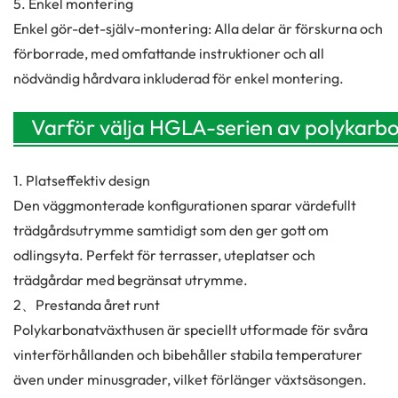
5. Enkel montering
Enkel gör-det-själv-montering: Alla delar är förskurna och
förborrade, med omfattande instruktioner och all
nödvändig hårdvara inkluderad för enkel montering.
Varför välja HGLA-serien av polykarb
1. Platseffektiv design
Den väggmonterade konfigurationen sparar värdefullt
trädgårdsutrymme samtidigt som den ger gott om
odlingsyta. Perfekt för terrasser, uteplatser och
trädgårdar med begränsat utrymme.
2、Prestanda året runt
Polykarbonatväxthusen är speciellt utformade för svåra
vinterförhållanden och bibehåller stabila temperaturer
även under minusgrader, vilket förlänger växtsäsongen.