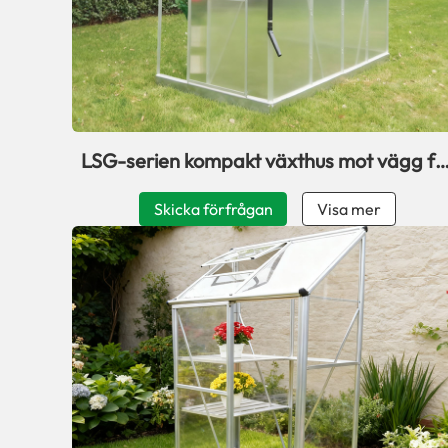
LSG-serien kompakt växthus mot vägg fö
uteplats
Skicka förfrågan
Visa mer