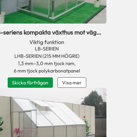
-seriens kompakta växthus mot vägg
för små trädgårdar
Viktig funktion
LB-SERIEN
LHB-SERIEN (215 MM HÖGRE)
1,3 mm–3,0 mm tjock ram,
6 mm tjock polykarbonatpanel
Skicka förfrågan
Visa mer