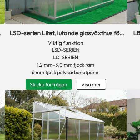
r
LSD-serien Litet, lutande glasväxthus för
LB
vägginstallation
Viktig funktion
LSD-SERIEN
LD-SERIEN
1,2 mm–3,0 mm tjock ram
6 mm tjock polykarbonatpanel
Skicka förfrågan
Visa mer