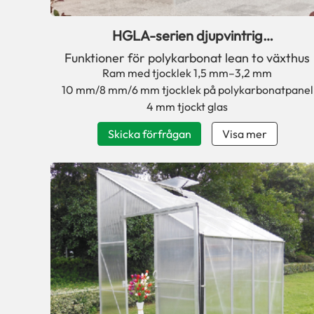
HGLA-serien djupvintrig
polykarbonatväxthussatser för lutning
Funktioner för polykarbonat lean to växthus
Ram med tjocklek 1,5 mm–3,2 mm
10 mm/8 mm/6 mm tjocklek på polykarbonatpanel
4 mm tjockt glas
Skicka förfrågan
Visa mer