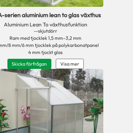
-serien aluminium lean to glas växthus
Aluminium Lean To växthusfunktion
--skjutdörr
Ram med tjocklek 1,5 mm–3,2 mm
mm/8 mm/6 mm tjocklek på polykarbonatpanel
4 mm tjockt glas
Skicka förfrågan
Visa mer