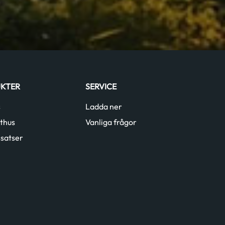
KTER
SERVICE
s
Ladda ner
thus
Vanliga frågor
satser