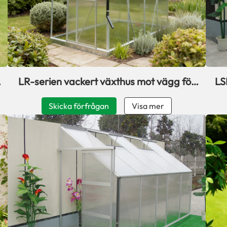
r
LR-serien vackert växthus mot vägg för
LS
altan
Skicka förfrågan
Visa mer