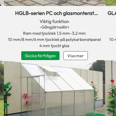
HGLB-serien PC och glasmonterat
GLA
växthuskit
Viktig funktion
-Gångjärnsdörr
Ram med tjocklek 1,5 mm–3,2 mm
10 mm/8 mm/6 mm tjocklek på polykarbonatpanel
10 
4 mm tjockt glas
Skicka förfrågan
Visa mer