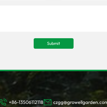
+86-13506112118
czgg@growellgarden.co