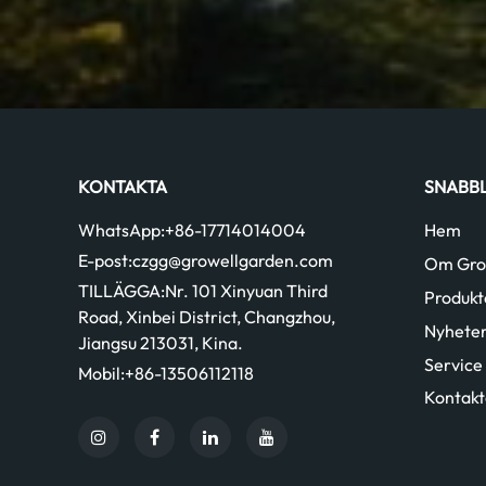
KONTAKTA
SNABB
WhatsApp:
+86-17714014004
Hem
E-post:
czgg@growellgarden.com
Om Gro
TILLÄGGA:
Nr. 101 Xinyuan Third
Produkt
Road, Xinbei District, Changzhou,
Nyhete
Jiangsu 213031, Kina.
Service
Mobil:
+86-13506112118
Kontakt