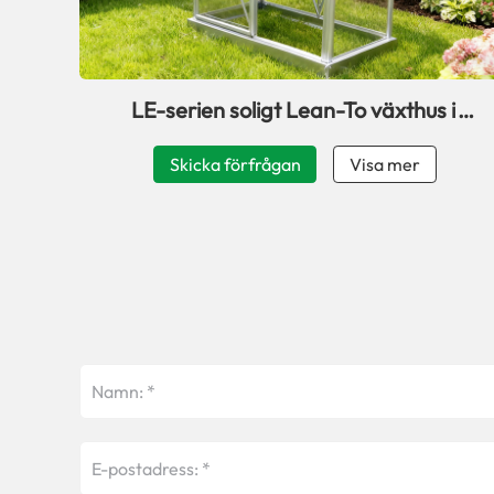
LE-serien soligt Lean-To växthus i
aluminium med fönster
Skicka förfrågan
Visa mer