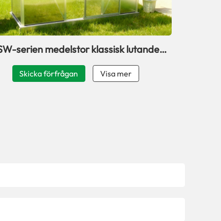
SW-serien medelstor klassisk lutande
växthus för trädgård
Skicka förfrågan
Visa mer