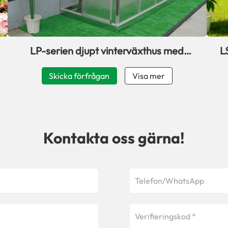
LP-serien djupt vinterväxthus med
L
skjutdörr för terrass
Skicka förfrågan
Visa mer
Kontakta oss gärna!