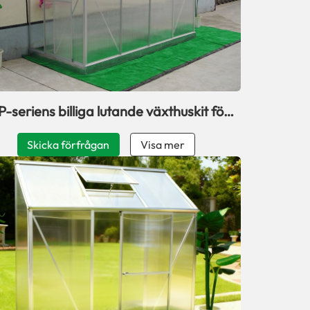
P-seriens billiga lutande växthuskit för
altan
Skicka förfrågan
Visa mer