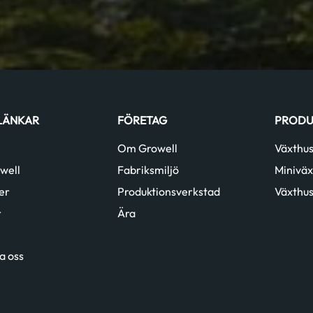
LÄNKAR
FÖRETAG
PRODU
Om Growell
Växthu
well
Fabriksmiljö
Miniväx
er
Produktionsverkstad
Växthus
r
Ära
a oss