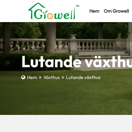
Hem
Om Growell
Lutande växth
Hem
Växthus
Lutande växthus