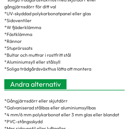
gångjärnsdörr för ditt val
*UV-skyddad polykarbonatpanel eller glas
*Sidoventiler
*W fjäderklämma
*Fästklämma
*Rännor
*Stuprörssats
*Bultar och muttrar i rostfritt stål
*Aluminiumsyll eller stålsyll
*Soliga trädgårdsväxthus lätta att montera
Andra alternativ
*Gångjärnsdörr eller skjutdörr
*Galvaniserad stålbas eller aluminiumsyllbas
*4 mm/6 mm polykarbonat eller 3 mm glas eller blandat
*PVC-stångsskydd
*Mer sidoventil eller luftgaller