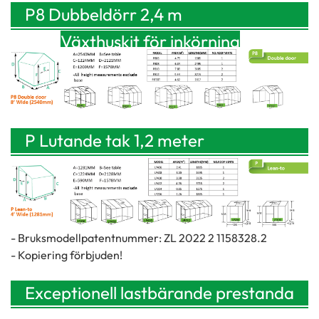
P8 Dubbeldörr 2,4 m
bred
Växthuskit för inkörning
(2540
mm)
P Lutande tak 1,2 meter
brett
Växthuskit för inkörning
(1281
mm)
- Bruksmodellpatentnummer: ZL 2022 2 1158328.2
- Kopiering förbjuden!
Exceptionell lastbärande prestanda