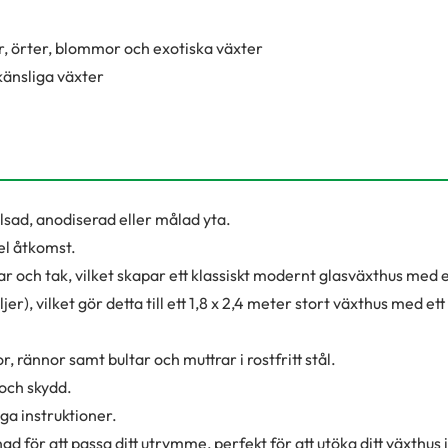
er, örter, blommor och exotiska växter
känsliga växter
sad, anodiserad eller målad yta.
el åtkomst.
 och tak, vilket skapar ett klassiskt modernt glasväxthus med 
ljer), vilket gör detta till ett 1,8 x 2,4 meter stort växthus med e
rännor samt bultar och muttrar i rostfritt stål.
 och skydd.
a instruktioner.
gd för att passa ditt utrymme, perfekt för att utöka ditt växthus i