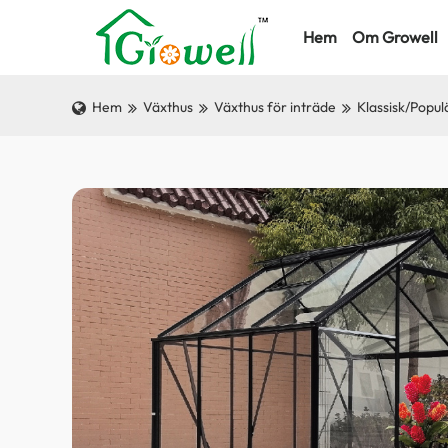
Hem
Om Growell
Hem
Växthus
Växthus för inträde
Klassisk/Popul