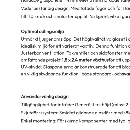
Väderbeständig design: Med tätade fogar och förstär
till 110 km/h och snölaster upp till 45 kg/m², vilket g
Optimal odlingsmiljö
Utmärkt ljusgenomsläpp: Det högkvalitativa glaset i 
idealisk miljö för ett varierat växtliv. Denna funktion 
Justerbar ventilation: Takventiler och sidofönster med
omfattande projekt.
1,8 x 2,4 meter växthus
för att up
UV-skydd: Glaspanelerna är konstruerade för att block
en viktig skyddande funktion i både standard- och
sva
Användarvänlig design
Tillgänglighet för inträde: Generöst takhöjd (minst 2
Skjutdörrssystem: Smidigt glidande glasdörr med sä
Enkel montering: Förskurna komponenter med tydliga 