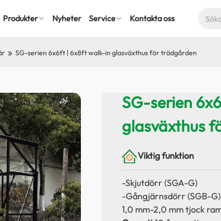
Produkter
Nyheter
Service
Kontakta oss
är
SG-serien 6x6ft | 6x8ft walk-in glasväxthus för trädgården
SG-serien 6x6f
glasväxthus f
Viktig funktion
-Skjutdörr (SGA-G)
-Gångjärnsdörr (SGB-G)
1,0 mm-2,0 mm tjock ram