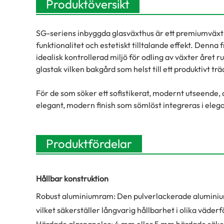
Produktöversikt
SG-seriens inbyggda glasväxthus är ett premiumväx
funktionalitet och estetiskt tilltalande effekt. Denna
idealisk kontrollerad miljö för odling av växter året 
glastak vilken bakgård som helst till ett produktivt 
För de som söker ett sofistikerat, modernt utseende,
elegant, modern finish som sömlöst integreras i ele
Produktfördelar
Hållbar konstruktion
Robust aluminiumram: Den pulverlackerade aluminiu
vilket säkerställer långvarig hållbarhet i olika väder
Härdade glaspaneler: 4 mm eller 5 mm härdade säker