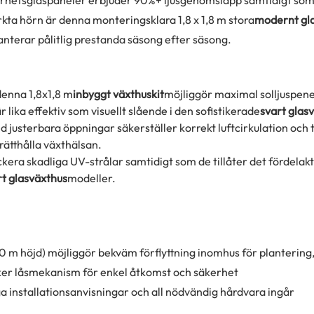
kta hörn är denna monteringsklara 1,8 x 1,8 m stora
modernt gl
aranterar pålitlig prestanda säsong efter säsong.
denna 1,8x1,8 m
inbyggt växthuskit
möjliggör maximal solljuspenet
är lika effektiv som visuellt slående i den sofistikerade
svart glas
 justerbara öppningar säkerställer korrekt luftcirkulation och t
prätthålla växthälsan.
era skadliga UV-strålar samtidigt som de tillåter det fördelakt
rt glasväxthus
modeller.
,0 m höjd) möjliggör bekväm förflyttning inomhus för plantering
ker låsmekanism för enkel åtkomst och säkerhet
installationsanvisningar och all nödvändig hårdvara ingår