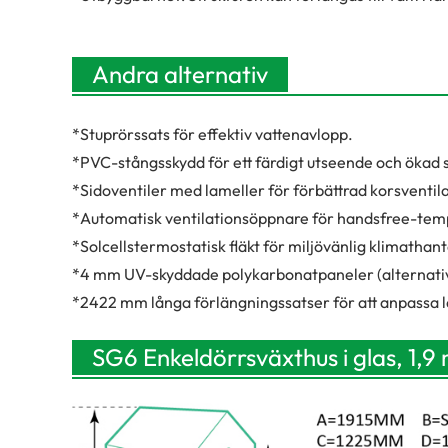
Andra alternativ
*
Stuprörssats för effektiv vattenavlopp.
*
PVC-stångsskydd för ett färdigt utseende och ökad 
*
Sidoventiler med lameller för förbättrad korsventila
*
Automatisk ventilationsöppnare för handsfree-temp
*
Solcellstermostatisk fläkt för miljövänlig klimathan
*
4 mm UV-skyddade polykarbonatpaneler (alternativ ti
*
2422 mm långa förlängningssatser för att anpassa l
SG6 Enkeldörrsväxthus i glas, 1,9