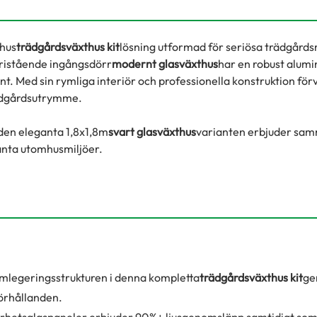
thus
trädgårdsväxthus kit
lösning utformad för seriösa trädgårds
 fristående ingångsdörr
modernt glasväxthus
har en robust alum
runt. Med sin rymliga interiör och professionella konstruktion fö
trädgårdsutrymme.
 den eleganta 1,8x1,8m
svart glasväxthus
varianten erbjuder sam
ganta utomhusmiljöer.
mlegeringsstrukturen i denna kompletta
trädgårdsväxthus kit
ge
förhållanden.
hetsglaspaneler erbjuder 90%+ ljusgenomsläpp samtidigt som 