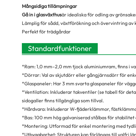
Mångsidiga tillämpningar
Gå in i glasväxthus
är idealiska för odling av grönsak
Lämplig för sådd, växtförökning och övervintring av 
Perfekt för trädgårdar
Standardfunktioner
*
Ram: 1,0 mm–2,0 mm tjock aluminiumram, finns i val
*
Dörrar: Val av skjutdörr eller gångjärnsdörr för enk
*
Glaspaneler: Har 3 mm svarta glaspaneler för väggar
*
Ventilation: Inkluderar takventiler (se tabell för deta
sidogaller finns tillgängliga som tillval.
*
Hårdvara: Inkluderar W-fjäderklämmor, fästklämmor, 
*
Bas: 100 mm hög galvaniserad stålbas för stabilitet
*
Montering: Utformad för enkel montering med tydlig
*
Utbyggbarhet: Strukturen kan förlängas till valfri län