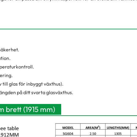
säkerhet.
tion.
eraturkontroll.
tering.
ll glas för inbyggt växthus).
ängden på ditt svarta glasväxthus.
 m brett (1915 mm)