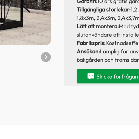
Garanti:
10 års gratis gar
Tillgängliga storlekar:
1,2 
1,8x3m, 2,4x3m, 2,4x3,7
Lätt att montera:
Med tydl
slutanvändare att installe
Fabrikspris:
Kostnadseffek
Ansökan:
Lämplig för anv
bakgården och framsidan
Skicka förfrågan