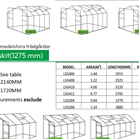
r medelstora trädgårdar
kit
(1275 mm)