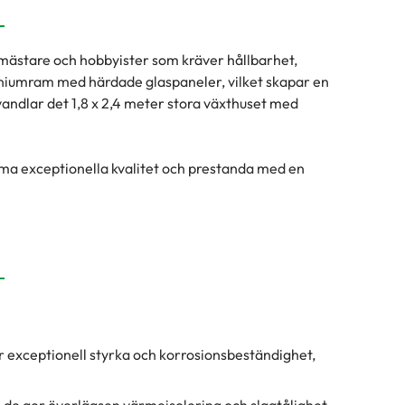
mästare och hobbyister som kräver hållbarhet,
iniumram med härdade glaspaneler, vilket skapar en
rvandlar det 1,8 x 2,4 meter stora växthuset med
ma exceptionella kvalitet och prestanda med en
r exceptionell styrka och korrosionsbeständighet,
de ger överlägsen värmeisolering och slagtålighet