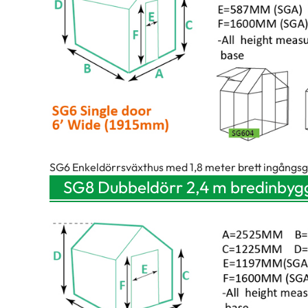
SG6 Enkeldörrsväxthus med 1,8 meter brett ingångsgla
SG8 Dubbeldörr 2,4 m bred
inbyg